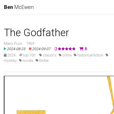
Ben
McEwen
The Godfather
Mario Puzo · 1969
2024-08-23
·
2024-09-07
·
·
2024
·
top-100
·
classics
crime
historical-fiction
mystery
novels
thriller